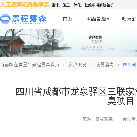
人工造雾选景程雾森
设计、施工一体化，杜绝中间商赚差价
首页
雾森景观
喷灌滴
当前所在位置：
景程雾森首页
>
客户案例
>
喷雾消毒
>
四川省
四川省成都市龙泉驿区三联家
臭项目
来源：景程雾森
阅读量：