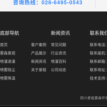
咨询热线：028-6495-0543
底部导航
新闻资讯
联系我
首页
客户案例
常见问题
联系电话：1
雾森景观
产品展示
行业资讯
联系座机：0
喷灌滴灌
新闻资讯
喷灌百科
联系邮箱：1
喷雾除尘
关于景程
公司动态
联系地址
喷雾降温
技术支持
四川景程雾森环