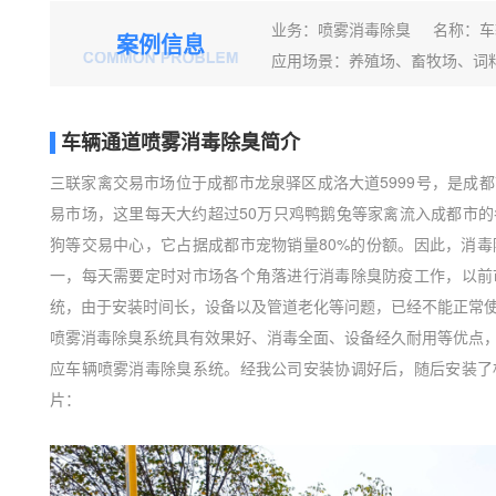
业务：喷雾消毒
除臭
名称：车辆
案例信息
应用场景：养殖场、畜牧场、词
车辆通道喷雾消毒除臭
简介
三联家禽交易市场位于成都市龙泉驿区成洛大道5999号，是成
易市场，这里每天大约超过50万只鸡鸭鹅兔等家禽流入成都市
狗等交易中心，它占据成都市宠物销量80%的份额。因此，消
一，每天需要定时对市场各个角落进行消毒除臭防疫工作，以前
统，由于安装时间长，设备以及管道老化等问题，已经不能正常
喷雾消毒除臭系统具有效果好、消毒全面、设备经久耐用等优点
应车辆喷雾消毒除臭系统。经我公司安装协调好后，随后安装了
片：