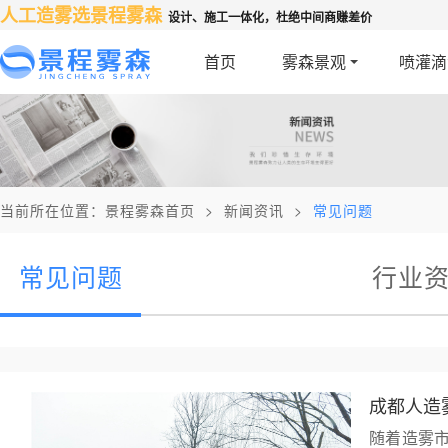
人工造雾选景程雾森
设计、施工一体化，杜绝中间商赚差价
首页
雾森景观
喷灌滴
当前所在位置：
景程雾森首页
>
新闻资讯
>
常见问题
常见问题
行业
成都人造
随着造雾