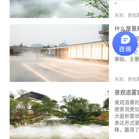
。
来源：景程
什么是景
什么是景观
的颗粒，
“雾幕”。
基础，主
来源：景程
景观造雾
景观造雾
使景观更
大面积雾
表达形式
睐，赢得