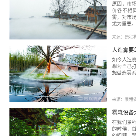
原因，市
价各不相
雾，对市
尤为重要
来源：景程
人造雾要
如今人造
想为自己
想做造雾
来源：景程
雾森设备
在我们景
的时候，
的问题。