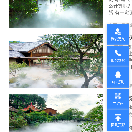
么计算呢？
钱”有一定
来源：景程
人造雾景
我要定制
人造雾景
设备打造
一层楼的
服务热线
添花的作
QQ咨询
来源：景程
什么是喷
二维码
喷雾景观
就是人造
细水颗粒
回到顶部
雾般的奇