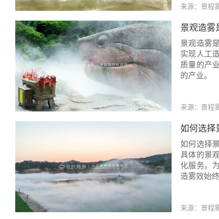
来源：景程
景观造雾
景观造雾
实现人工
质量的产
的产业。
来源：景程
如何选择
如何选择
具体的景
化服务。
造雾效始
来源：景程