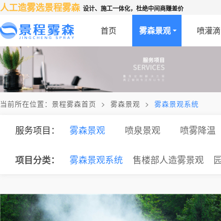
人工造雾选景程雾森
设计、施工一体化，杜绝中间商赚差价
首页
雾森景观
喷灌滴
当前所在位置：
景程雾森首页
>
雾森景观
>
雾森景观系统
服务项目：
雾森景观
喷泉景观
喷雾降温
项目分类：
项目分类：
项目分类：
项目分类：
项目分类：
项目分类：
雾森景观系统
售楼部人造雾景观