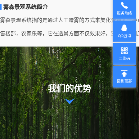
雾森景观系统简介
服务热线
雾森景观系统指的是通过人工造雾的方式来美化景观的一种
售楼部，农家乐等，它在造景方面不仅效果好，还具有费用
QQ咨询
二维码
回到顶部
我们的优势