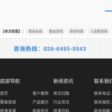
【本文标签】：
雾森系统
雾森景观
景观喷雾
人造雾景观
咨询热线：028-6495-0543
底部导航
新闻资讯
联系我
首页
客户案例
常见问题
联系电话：1
雾森景观
产品展示
行业资讯
联系座机：0
喷灌滴灌
新闻资讯
喷灌百科
联系邮箱：1