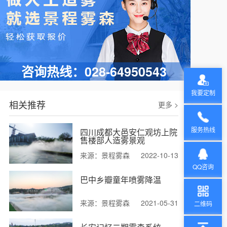
四川省成都市龙泉驿区三联家禽交易市场喷雾消毒除臭项目
咨询热线：028-64950543
我要定制
相关推荐
更多 >
服务热线
四川成都大邑安仁观坊上院
售楼部人造雾景观
来源：景程雾森
2022-10-13
QQ咨询
巴中乡瓣童年喷雾降温
来源：景程雾森
2021-05-31
二维码