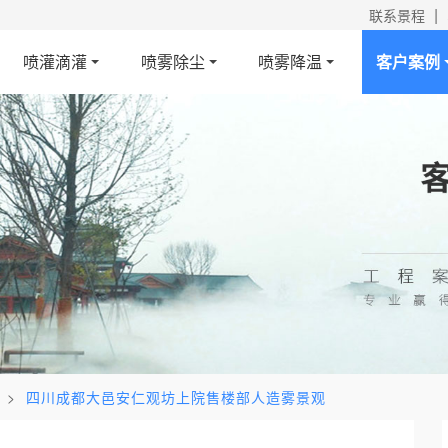
|
联系景程
喷灌滴灌
喷雾除尘
喷雾降温
客户案例
>
四川成都大邑安仁观坊上院售楼部人造雾景观