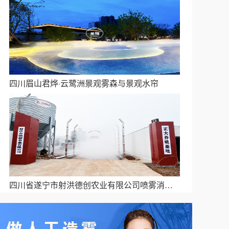
四川眉山君烨·云鹭洲景观雾森与景观水帘
四川省遂宁市射洪德创农业有限公司喷雾消毒除臭项目