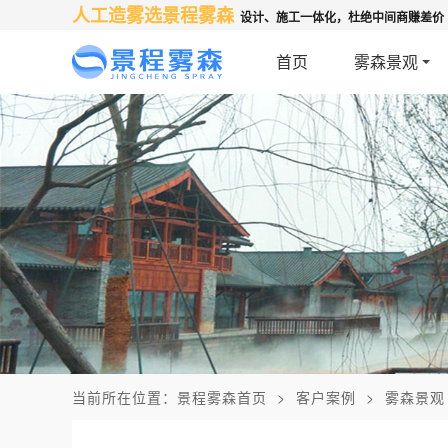
人工造雾选景程雾森
设计、施工一体化，杜绝中间商赚差价
首页
雾森景观
当前所在位置：
景程雾森首页
>
客户案例
>
雾森景观